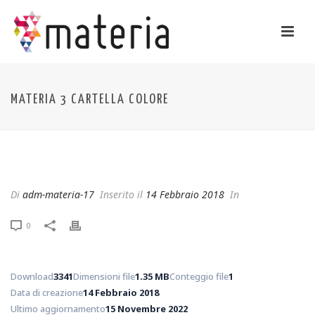
MATERIA 3 CARTELLA COLORE
Materia 3 cartella colore
Di
adm-materia-17
Inserito il
14 Febbraio 2018
In
0
Download
3341
Dimensioni file
1.35 MB
Conteggio file
1
Data di creazione
14 Febbraio 2018
Ultimo aggiornamento
15 Novembre 2022