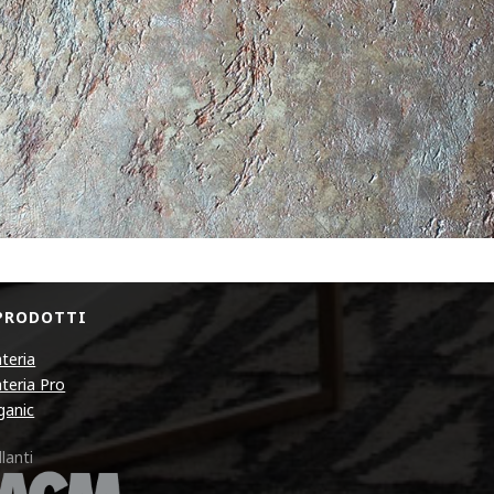
 PRODOTTI
teria
teria Pro
ganic
lanti