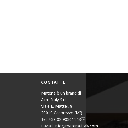
CONTATTI
Materia è un brand di:
Acm Italy S.r.l.
Viale E. Mattei, 8
20010 Casorezzo (MI)
Tel:
+39 02 90361148
E-Mail:
info@materia-italy.com